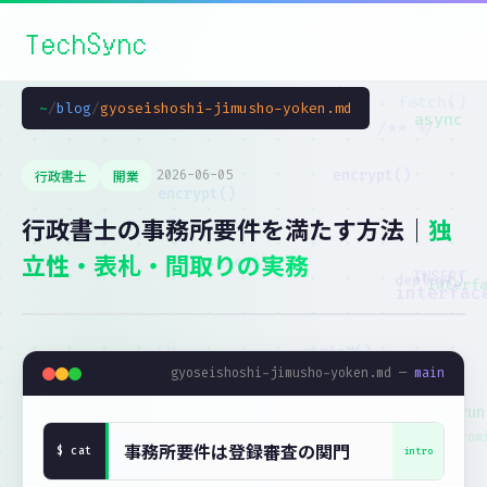
TechSync
~
/
blog
/
gyoseishoshi-jimusho-yoken.md
行政書士
開業
2026-06-05
行政書士の事務所要件を満たす方法｜
独
立性・表札・間取りの実務
gyoseishoshi-jimusho-yoken.md —
main
事務所要件は登録審査の関門