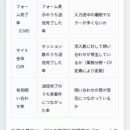
フォー
フォーム表
ム完了
示のうち送
入力途中の離脱やエ
率
信完了した
ラーが多くないか
（CVR）
率
セッション
流入数に対して問い
サイト
数のうち送
合わせが発生してい
全体
信完了した
るか（業務分野・CV
CVR
率
定義により変動）
送信完了の
有効問
問い合わせの質が受
うち実案件
い合わ
任につながっている
につながっ
せ率
か
た率