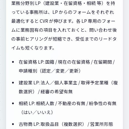
業務分野別 LP（建設業・在留資格・相続 等）を持
っている事務所は、LP からのフォームをそれぞれ
最適化すると CVR が伸びます。各 LP 専用のフォー
ムに業務固有の項目を入れておくと、問い合わせ後
の事前ヒアリングが短縮でき、受任までのリードタ
イムも短くなります。
在留資格 LP: 国籍 / 現在の在留資格 / 在留期間 /
申請種別（認定／変更／更新）
建設業 LP: 法人／個人事業主 / 取得予定業種（複
数選択） / 経審の希望有無
相続 LP: 相続人数 / 不動産の有無 / 紛争性の有無
（はい／いいえ）
古物商 LP: 取扱品目（複数選択） / 営業所形態