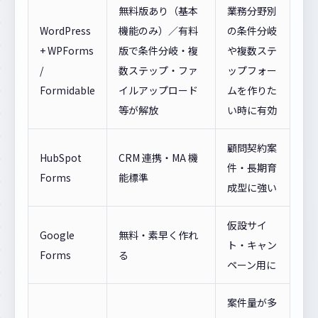
無料版あり（基本
業務分野別
WordPress
機能のみ）／有料
の条件分岐
+ WPForms
版で条件分岐・複
や複数ステ
/
数ステップ・ファ
ップフォー
Formidable
イルアップロード
ムを作りた
等が解放
い時に有効
顧問契約案
HubSpot
CRM 連携・MA 機
件・長期育
Forms
能標準
成型に強い
仮設サイ
Google
無料・素早く作れ
ト・キャン
Forms
る
ペーン用に
案件量が多