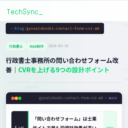
TechSync
~
/
blog
/
gyoseishoshi-contact-form-cvr.md
行政書士
Web制作
2026-05-19
行政書士事務所の問い合わせフォーム改
善｜
CVRを上げる9つの設計ポイント
gyoseishoshi-contact-form-cvr.md —
main
「問い合わせフォーム」は士業
サイトで最も投資対効果が高い