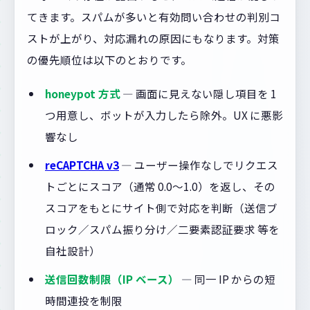
てきます。スパムが多いと有効問い合わせの判別コ
ストが上がり、対応漏れの原因にもなります。対策
の優先順位は以下のとおりです。
honeypot 方式
— 画面に見えない隠し項目を 1
つ用意し、ボットが入力したら除外。UX に悪影
響なし
reCAPTCHA v3
— ユーザー操作なしでリクエス
トごとにスコア（通常 0.0〜1.0）を返し、その
スコアをもとにサイト側で対応を判断（送信ブ
ロック／スパム振り分け／二要素認証要求 等を
自社設計）
送信回数制限（IP ベース）
— 同一 IP からの短
時間連投を制限