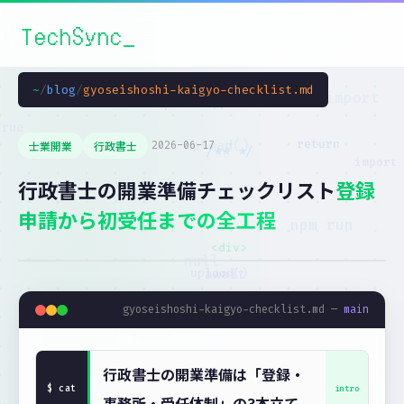
TechSync
~
/
blog
/
gyoseishoshi-kaigyo-checklist.md
士業開業
行政書士
2026-06-17
行政書士の開業準備チェックリスト
登録
申請から初受任までの全工程
gyoseishoshi-kaigyo-checklist.md —
main
行政書士の開業準備は「登録・
事務所・受任体制」の3本立て